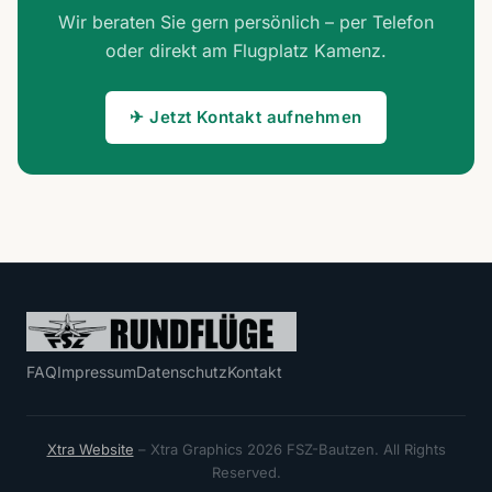
Catering oder Partyservice. Ein unvergessliches
Wir beraten Sie gern persönlich – per Telefon
Teamerlebnis!
oder direkt am Flugplatz Kamenz.
✈ Jetzt Kontakt aufnehmen
FAQ
Impressum
Datenschutz
Kontakt
Xtra Website
– Xtra Graphics 2026 FSZ-Bautzen. All Rights
Reserved.